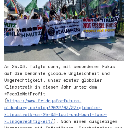
Am 25.03. folgte dann, mit besonderem Fokus
auf die benannte globale Ungleichheit und
Ungerechtigkeit, unser erster globaler
Klimastreik in diesem Jahr unter dem
#PeopleNotProfit
(
https://www.fridaysforfuture-
oldenburg.de/blog/2022/03/27/globaler-
klimastreik-am-25-03-laut-und-bunt-fuer-
klimagerechtigkeit/
). Nach einem ausgiebigen