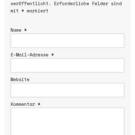
veröffentlicht.
l
Erforderliche Felder sind
mit
t
*
markiert
e
r
Name
*
n
a
t
i
E-Mail-Adresse
*
v
e
:
Website
Kommentar
*