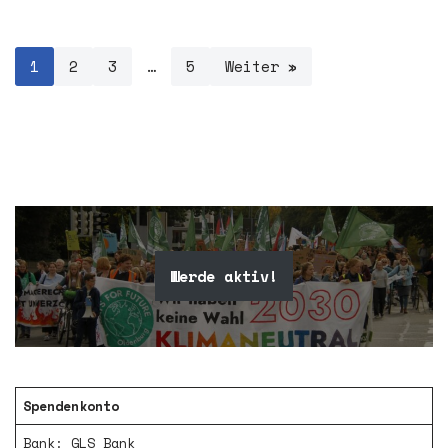
1
2
3
…
5
Weiter »
Werde aktiv!
Spendenkonto
Bank: GLS Bank