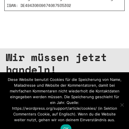
IBAN: DE49430609674067935302
Wir müssen jetzt
handeln!
Diese Website benutzt Cookies für die Speicherung von Name,
Mailadresse und Website der Kommentatoren, damit bei
mehrfachen Kommentaren nicht wiederholt die Kontaktdaten
Spenden
Aktiv werden!
eingegeben werden müssen. Die Speicherung geschieht für
ein Jahr. Quelle:
https://wordpress.org/support/article/cookies/ (in Sektion
Commenters Cookie, auf Englisch). Wenn du die Website
Kontakt
Newsletter
Blog
weiter nutzt, gehen wir von deinem Einverständnis aus.
OK