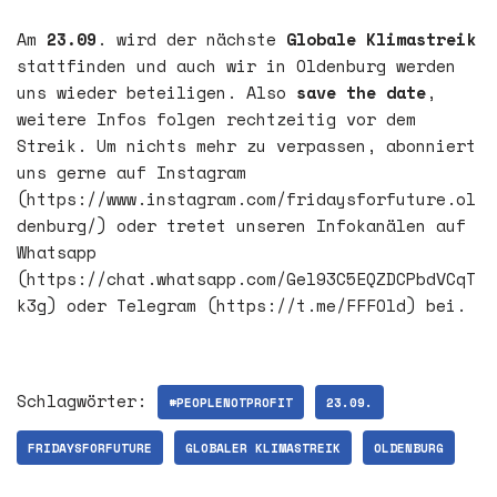
Am
23.09
. wird der nächste
Globale Klimastreik
stattfinden und auch wir in Oldenburg werden
uns wieder beteiligen. Also
save the date
,
weitere Infos folgen rechtzeitig vor dem
Streik. Um nichts mehr zu verpassen, abonniert
uns gerne auf Instagram
(https://www.instagram.com/fridaysforfuture.ol
denburg/) oder tretet unseren Infokanälen auf
Whatsapp
(https://chat.whatsapp.com/Gel93C5EQZDCPbdVCqT
k3g) oder Telegram (https://t.me/FFFOld) bei.
Schlagwörter:
#PEOPLENOTPROFIT
23.09.
FRIDAYSFORFUTURE
GLOBALER KLIMASTREIK
OLDENBURG