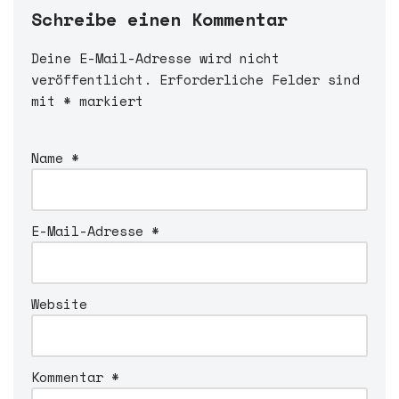
Schreibe einen Kommentar
Deine E-Mail-Adresse wird nicht
A
veröffentlicht.
l
Erforderliche Felder sind
mit
t
*
markiert
e
r
Name
*
n
a
t
i
E-Mail-Adresse
*
v
e
:
Website
Kommentar
*