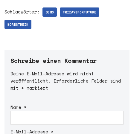
Schlagwörter:
DEMO
FRIDAYSFORFUTURE
NORDSTREIK
Schreibe einen Kommentar
Deine E-Mail-Adresse wird nicht
A
veröffentlicht.
l
Erforderliche Felder sind
mit
t
*
markiert
e
r
Name
*
n
a
t
i
E-Mail-Adresse
*