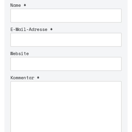
r
Name
*
n
a
t
i
E-Mail-Adresse
*
v
e
:
Website
Kommentar
*