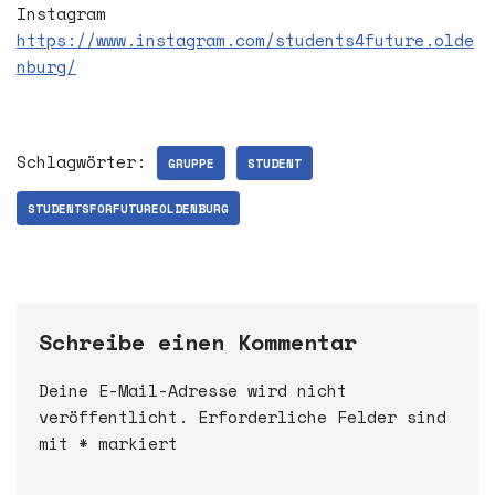
Instagram
https://www.instagram.com/students4future.olde
nburg/
Schlagwörter:
GRUPPE
STUDENT
STUDENTSFORFUTUREOLDENBURG
Schreibe einen Kommentar
Deine E-Mail-Adresse wird nicht
A
veröffentlicht.
l
Erforderliche Felder sind
mit
t
*
markiert
e