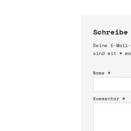
Schreibe
Deine E-Mail-
A
sind mit
l
*
ma
t
e
Name
*
r
n
a
Kommentar
*
t
i
v
e